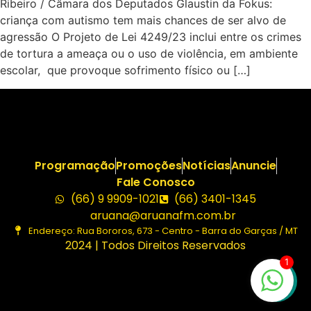
Ribeiro / Câmara dos Deputados Glaustin da Fokus:
criança com autismo tem mais chances de ser alvo de
agressão O Projeto de Lei 4249/23 inclui entre os crimes
de tortura a ameaça ou o uso de violência, em ambiente
escolar, que provoque sofrimento físico ou […]
Programação
Promoções
Notícias
Anuncie
Fale Conosco
(66) 9 9909-1021
(66) 3401-1345
aruana@aruanafm.com.br
Endereço: Rua Bororos, 673 - Centro - Barra do Garças / MT
2024 | Todos Direitos Reservados
1