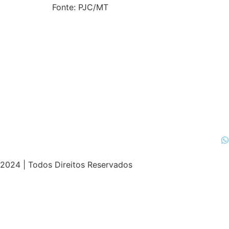
Fonte: PJC/MT
2024 | Todos Direitos Reservados
et
starzbet güncel giriş
starzbet giriş
starzbet
starzbet gün