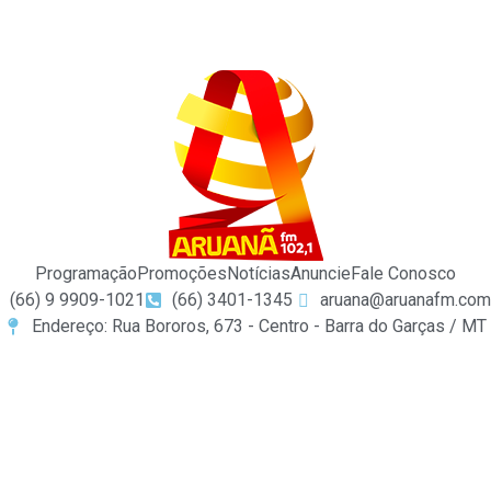
Programação
Promoções
Notícias
Anuncie
Fale Conosco
(66) 9 9909-1021
(66) 3401-1345
aruana@aruanafm.com
Endereço: Rua Bororos, 673 - Centro - Barra do Garças / MT
cel giriş
starzbet giriş
starzbet
starzbet güncel giriş
starzb