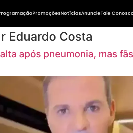
Programação
Promoções
Notícias
Anuncie
Fale Conosc
lar Eduardo Costa
 alta após pneumonia, mas f