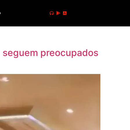
o
ãs seguem preocupados