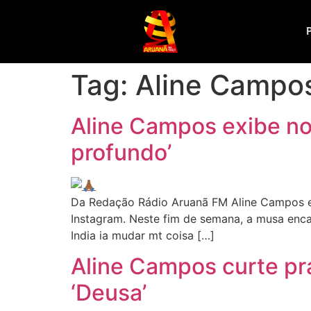
Tag:
Aline Campo
Aline Campos exibe nov
profundo’
Da Redação Rádio Aruanã FM Aline Campos es
Instagram. Neste fim de semana, a musa encan
India ia mudar mt coisa […]
Aline Campos curte pra
‘Deusa’