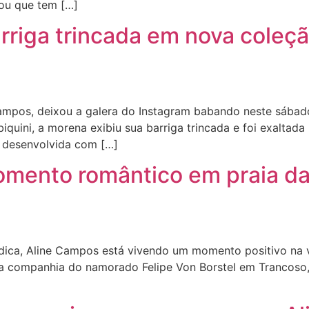
lou que tem […]
riga trincada em nova coleção
mpos, deixou a galera do Instagram babando neste sábado
uini, a morena exibiu sua barriga trincada e foi exaltada
leção desenvolvida com […]
omento romântico em praia d
ica, Aline Campos está vivendo um momento positivo na vi
 a companhia do namorado Felipe Von Borstel em Trancoso