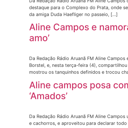
Da Redação Rádio Aruanã FM Aline Campos c
destaque para o Complexo do Prata, onde se d
da amiga Duda Haefliger no passeio, […]
Aline Campos e namora
amo’
Da Redação Rádio Aruanã FM Aline Campos es
Borstel, e, nesta terça-feira (4), compartil
mostrou os tanquinhos definidos e trocou c
Aline campos posa com
‘Amados’
Da Redação Rádio Aruanã FM Aline Campos uso
e cachorros, e aproveitou para declarar tod