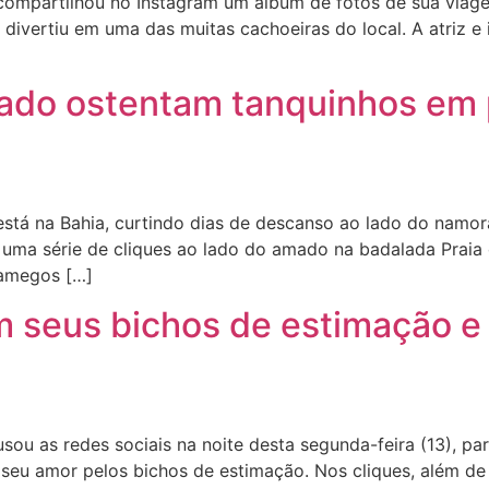
ompartilhou no Instagram um álbum de fotos de sua viag
ivertiu em uma das muitas cachoeiras do local. A atriz e 
do ostentam tanquinhos em pr
tá na Bahia, curtindo dias de descanso ao lado do namor
hou uma série de cliques ao lado do amado na badalada Prai
hamegos […]
 seus bichos de estimação e 
u as redes sociais na noite desta segunda-feira (13), par
o seu amor pelos bichos de estimação. Nos cliques, além d