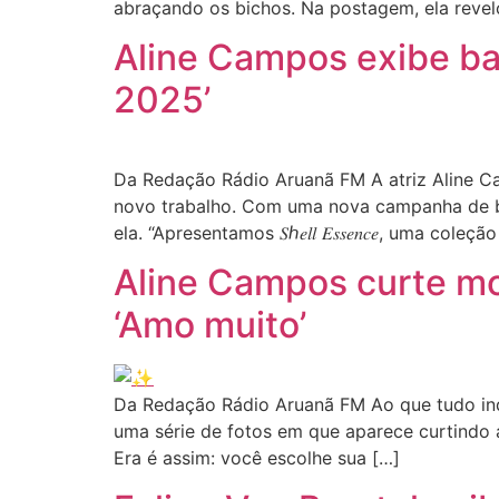
abraçando os bichos. Na postagem, ela reve
Aline Campos exibe bar
2025’
Da Redação Rádio Aruanã FM A atriz Aline Ca
novo trabalho. Com uma nova campanha de biq
ela. “Apresentamos 𝑆ℎ𝑒𝑙𝑙 𝐸𝑠𝑠𝑒𝑛𝑐𝑒, uma co
Aline Campos curte m
‘Amo muito’
Da Redação Rádio Aruanã FM Ao que tudo ind
uma série de fotos em que aparece curtindo
Era é assim: você escolhe sua […]