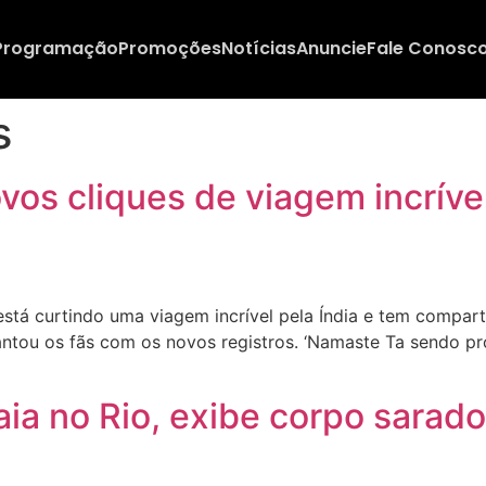
Programação
Promoções
Notícias
Anuncie
Fale Conosc
s
os cliques de viagem incrível
tá curtindo uma viagem incrível pela Índia e tem compart
tou os fãs com os novos registros. ‘Namaste Ta sendo prof
ia no Rio, exibe corpo sarado