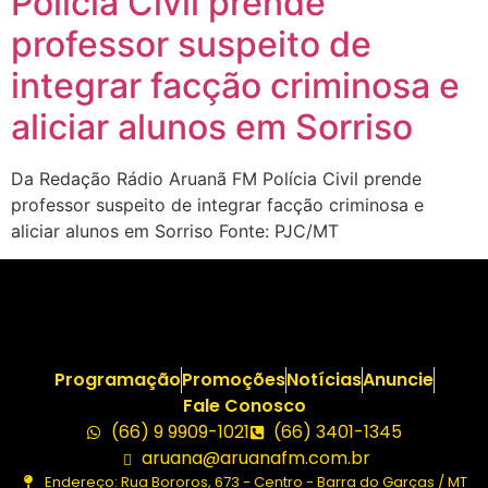
Polícia Civil prende
professor suspeito de
integrar facção criminosa e
aliciar alunos em Sorriso
Da Redação Rádio Aruanã FM Polícia Civil prende
professor suspeito de integrar facção criminosa e
aliciar alunos em Sorriso Fonte: PJC/MT
Programação
Promoções
Notícias
Anuncie
Fale Conosco
(66) 9 9909-1021
(66) 3401-1345
aruana@aruanafm.com.br
Endereço: Rua Bororos, 673 - Centro - Barra do Garças / MT