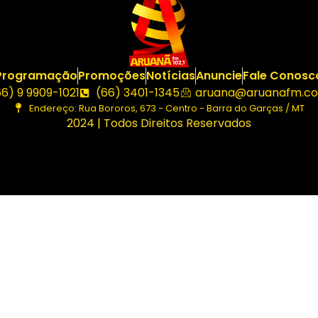
Programação
Promoções
Notícias
Anuncie
Fale Conosc
66) 9 9909-1021
(66) 3401-1345
aruana@aruanafm.co
Endereço: Rua Bororos, 673 - Centro - Barra do Garças / MT
2024 | Todos Direitos Reservados
giriş
ultrabet giriş
ultrabet
betasus güncel giriş
betasus giri