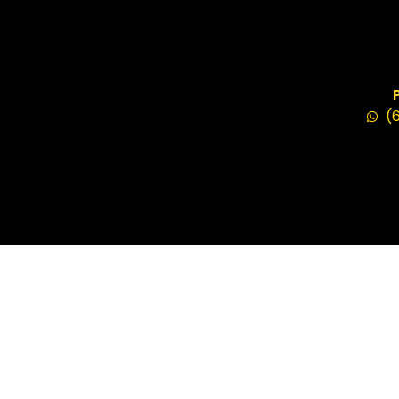
(
t
ultrabet güncel giriş
ultrabet giriş
ultrabet
ultrabet güncel 