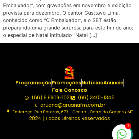
Embaixador”, com gravações em novembro e exibição
prevista para dezembro. O cantor Gusttavo Lima,
conhecido como “O Embaixador”, e o SBT estão
preparando uma grande surpresa para este fim de ano:
o especial de Natal intitulado “Natal […]
Programação
Promoções
Notícias
Anuncie
Fale Conosco
(66) 9 9909-1021
(66) 3401-1345
aruana@aruanafm.com.br
Endereço: Rua Bororos, 673 - Centro - Barra do Garças / MT
2024 | Todos Direitos Reservados
1