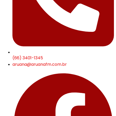
(66) 3401-1345
aruana@aruanafm.com.br