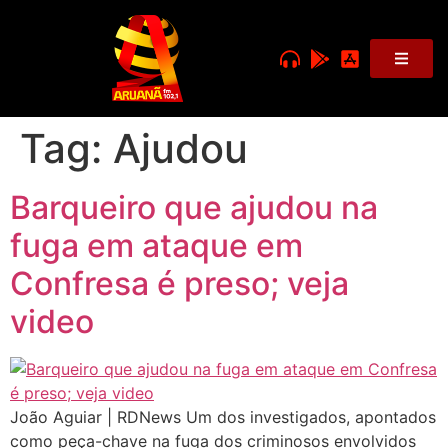
Tag:
Ajudou
Barqueiro que ajudou na
fuga em ataque em
Confresa é preso; veja
video
João Aguiar | RDNews Um dos investigados, apontados
como peça-chave na fuga dos criminosos envolvidos