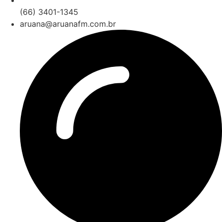
(66) 3401-1345
aruana@aruanafm.com.br