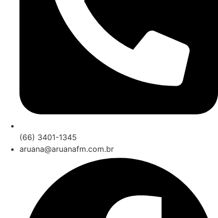
(66) 3401-1345
aruana@aruanafm.com.br