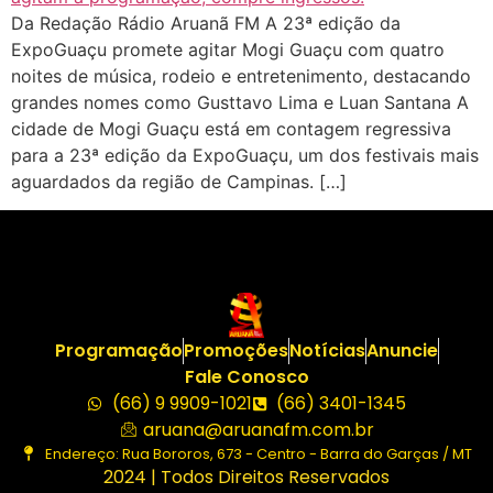
Da Redação Rádio Aruanã FM A 23ª edição da
ExpoGuaçu promete agitar Mogi Guaçu com quatro
noites de música, rodeio e entretenimento, destacando
grandes nomes como Gusttavo Lima e Luan Santana A
cidade de Mogi Guaçu está em contagem regressiva
para a 23ª edição da ExpoGuaçu, um dos festivais mais
aguardados da região de Campinas. […]
Programação
Promoções
Notícias
Anuncie
Fale Conosco
(66) 9 9909-1021
(66) 3401-1345
aruana@aruanafm.com.br
Endereço: Rua Bororos, 673 - Centro - Barra do Garças / MT
2024 | Todos Direitos Reservados