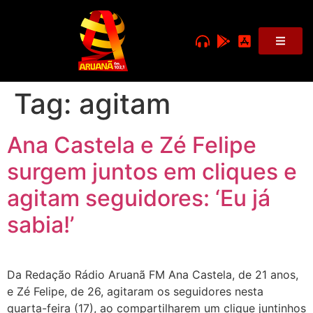
Tag:
agitam
Ana Castela e Zé Felipe
surgem juntos em cliques e
agitam seguidores: ‘Eu já
sabia!’
Da Redação Rádio Aruanã FM Ana Castela, de 21 anos,
e Zé Felipe, de 26, agitaram os seguidores nesta
quarta-feira (17), ao compartilharem um clique juntinhos