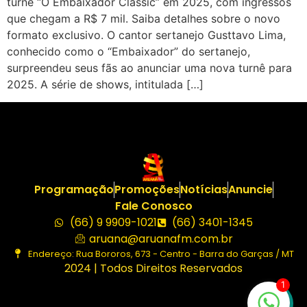
turnê “O Embaixador Classic” em 2025, com ingressos
que chegam a R$ 7 mil. Saiba detalhes sobre o novo
formato exclusivo. O cantor sertanejo Gusttavo Lima,
conhecido como o “Embaixador” do sertanejo,
surpreendeu seus fãs ao anunciar uma nova turnê para
2025. A série de shows, intitulada […]
Programação
Promoções
Notícias
Anuncie
Fale Conosco
(66) 9 9909-1021
(66) 3401-1345
aruana@aruanafm.com.br
Endereço: Rua Bororos, 673 - Centro - Barra do Garças / MT
2024 | Todos Direitos Reservados
1