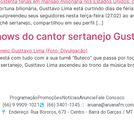
tuna bilionária, Gusttavo Lima está curtindo dias de fér
surpreendeu seus seguidores nesta terça-feira (27.02) ao an
chê sertanejo, compartilhou em seu perfil […]
hows do cantor sertanejo Gu
stá com tudo com a sua turnê “Buteco” que passa por todo
o sertanejo, Gusttavo Lima ascendeu ao trono da música br
Programação
Promoções
Notícias
Anuncie
Fale Conosco
(66) 9 9909-1021
(66) 3401-1345
aruana@aruanafm.com
Endereço: Rua Bororos, 673 - Centro - Barra do Garças / MT