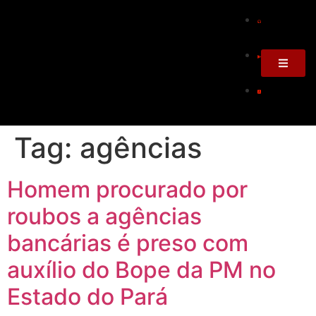
Tag:
agências
Homem procurado por
roubos a agências
bancárias é preso com
auxílio do Bope da PM no
Estado do Pará