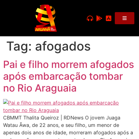
Tag:
afogados
Pai e filho morrem afogados
após embarcação tombar
no Rio Araguaia
CBMMT Thalita Queiroz | RDNews O jovem Juaga
Watau Ãwa, de 22 anos, e seu filho, um menor de
apenas dois anos de idade, morreram afogados após a