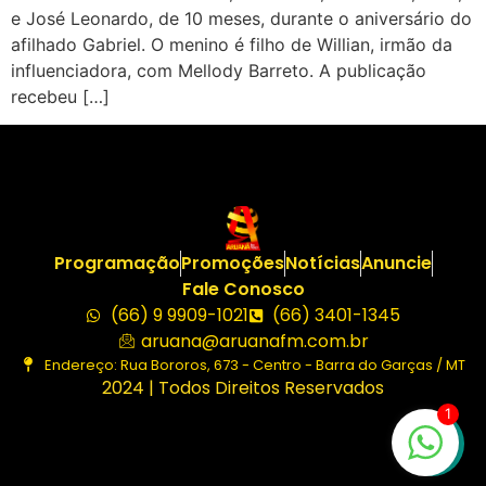
e José Leonardo, de 10 meses, durante o aniversário do
afilhado Gabriel. O menino é filho de Willian, irmão da
influenciadora, com Mellody Barreto. A publicação
recebeu […]
Programação
Promoções
Notícias
Anuncie
Fale Conosco
(66) 9 9909-1021
(66) 3401-1345
aruana@aruanafm.com.br
Endereço: Rua Bororos, 673 - Centro - Barra do Garças / MT
2024 | Todos Direitos Reservados
1