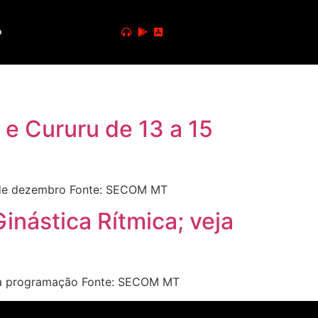
o
i e Cururu de 13 a 15
15 de dezembro Fonte: SECOM MT
inástica Rítmica; veja
eja programação Fonte: SECOM MT