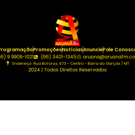
Programação
Promoções
Notícias
Anuncie
Fale Conosc
66) 9 9909-1021
(66) 3401-1345
aruana@aruanafm.co
Endereço: Rua Bororos, 673 - Centro - Barra do Garças / MT
2024 | Todos Direitos Reservados
cel giriş
starzbet giriş
starzbet
starzbet güncel giriş
starzb