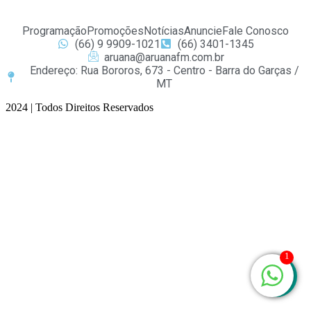
Programação
Promoções
Notícias
Anuncie
Fale Conosco
(66) 9 9909-1021
(66) 3401-1345
aruana@aruanafm.com.br
Endereço: Rua Bororos, 673 - Centro - Barra do Garças /
MT
2024 | Todos Direitos Reservados
asibom
casibom güncel giriş
casibom giriş
casibom
casibom güncel giri
1