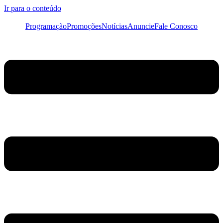
Ir para o conteúdo
Programação
Promoções
Notícias
Anuncie
Fale Conosco