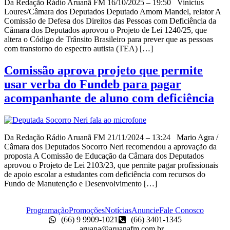
Da Redação Rádio Aruanã FM 16/10/2025 – 19:50 Vinicius
Loures/Câmara dos Deputados Deputado Amom Mandel, relator A
Comissão de Defesa dos Direitos das Pessoas com Deficiência da
Câmara dos Deputados aprovou o Projeto de Lei 1240/25, que
altera o Código de Trânsito Brasileiro para prever que as pessoas
com transtorno do espectro autista (TEA) […]
Comissão aprova projeto que permite
usar verba do Fundeb para pagar
acompanhante de aluno com deficiência
Da Redação Rádio Aruanã FM 21/11/2024 – 13:24 Mario Agra /
Câmara dos Deputados Socorro Neri recomendou a aprovação da
proposta A Comissão de Educação da Câmara dos Deputados
aprovou o Projeto de Lei 2103/23, que permite pagar profissionais
de apoio escolar a estudantes com deficiência com recursos do
Fundo de Manutenção e Desenvolvimento […]
Programação
Promoções
Notícias
Anuncie
Fale Conosco
(66) 9 9909-1021
(66) 3401-1345
aruana@aruanafm.com.br