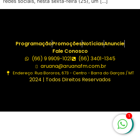
redes sociais, nesta sexta-feira (25), um […]
Programação
Promoções
Notícias
Anuncie
Fale Conosco
(66) 9 9909-1021
(66) 3401-1345
aruana@aruanafm.com.br
Endereço: Rua Bororos, 673 - Centro - Barra do Garças / MT
2024 | Todos Direitos Reservados
lbahis
golbet güncel giriş
golbet giriş
golbet
winxbet güncel
1