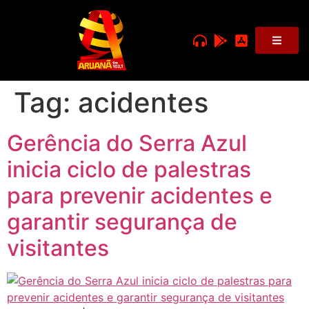
Tag:
acidentes
Gerência do Serra Azul
inicia ciclo de palestras
para prevenir acidentes e
garantir segurança de
visitantes