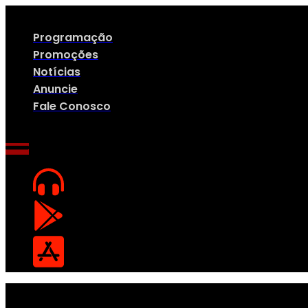
Ir
para
o
Programação
conteúdo
Promoções
Notícias
Anuncie
Fale Conosco