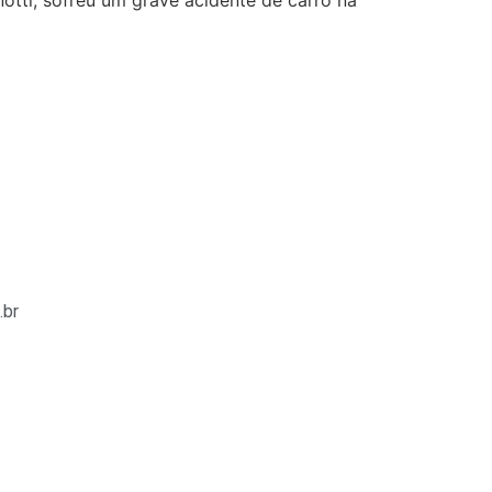
otti, sofreu um grave acidente de carro na
.br
et giriş
starzbet
xslot güncel giriş
xslot giriş
xslot
xslot gün