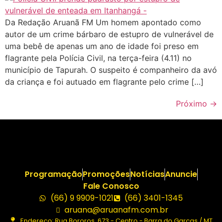
Da Redação Aruanã FM Um homem apontado como
autor de um crime bárbaro de estupro de vulnerável de
uma bebê de apenas um ano de idade foi preso em
flagrante pela Polícia Civil, na terça-feira (4.11) no
município de Tapurah. O suspeito é companheiro da avó
da criança e foi autuado em flagrante pelo crime […]
Próximo
→
Programação
Promoções
Notícias
Anuncie
Fale Conosco
(66) 9 9909-1021
(66) 3401-1345
aruana@aruanafm.com.br
Endereço: Rua Bororos, 673 - Centro - Barra do Garças / MT