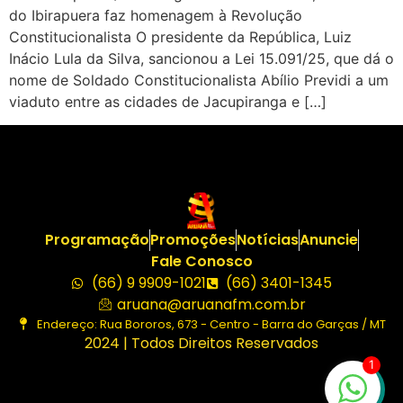
do Ibirapuera faz homenagem à Revolução
Constitucionalista O presidente da República, Luiz
Inácio Lula da Silva, sancionou a Lei 15.091/25, que dá o
nome de Soldado Constitucionalista Abílio Previdi a um
viaduto entre as cidades de Jacupiranga e […]
Programação
Promoções
Notícias
Anuncie
Fale Conosco
(66) 9 9909-1021
(66) 3401-1345
aruana@aruanafm.com.br
Endereço: Rua Bororos, 673 - Centro - Barra do Garças / MT
2024 | Todos Direitos Reservados
1