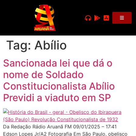
Tag:
Abílio
Sancionada lei que dá o
nome de Soldado
Constitucionalista Abílio
Previdi a viaduto em SP
Da Redação Rádio Aruanã FM 09/01/2025 – 17:41
Edson Lopes Jr/A2 Fotografia Em São Paulo, obelisco