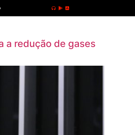
o
ra a redução de gases