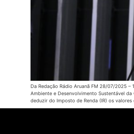
Da Redação Rádio Aruanã FM 28/07/2025 – 
Ambiente e Desenvolvimento Sustentável da C
deduzir do Imposto de Renda (IR) os valores