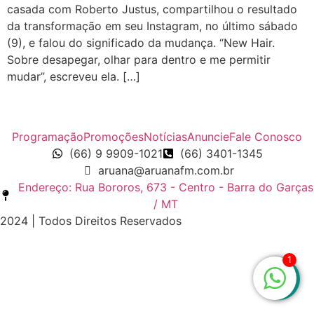
casada com Roberto Justus, compartilhou o resultado
da transformação em seu Instagram, no último sábado
(9), e falou do significado da mudança. “New Hair.
Sobre desapegar, olhar para dentro e me permitir
mudar”, escreveu ela. […]
Programação
Promoções
Notícias
Anuncie
Fale Conosco
(66) 9 9909-1021
(66) 3401-1345
aruana@aruanafm.com.br
Endereço: Rua Bororos, 673 - Centro - Barra do Garças
/ MT
2024 | Todos Direitos Reservados
1
zbet
starzbet güncel giriş
starzbet giriş
starzbet
starzbet g