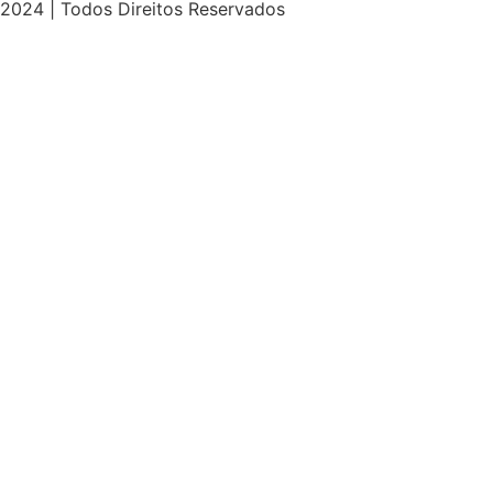
2024 | Todos Direitos Reservados
et
ultrabet güncel giriş
ultrabet giriş
ultrabet
ultrabet güncel