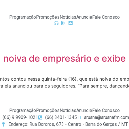
Programação
Promoções
Notícias
Anuncie
Fale Conosco
ca noiva de empresário e exib
tos contou nessa quinta-feira (16), que está noiva do emp
ra ela anunciou para os seguidores. “Para sempre, dançan
Programação
Promoções
Notícias
Anuncie
Fale Conosco
(66) 9 9909-1021
(66) 3401-1345
aruana@aruanafm.com
Endereço: Rua Bororos, 673 - Centro - Barra do Garças / MT