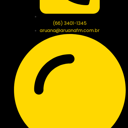
(66) 3401-1345
aruana@aruanafm.com.br