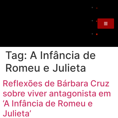
Tag:
A Infância de
Romeu e Julieta
Reflexões de Bárbara Cruz
sobre viver antagonista em
‘A Infância de Romeu e
Julieta’