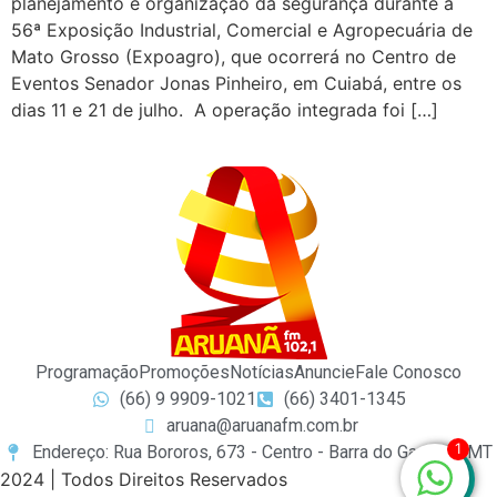
planejamento e organização da segurança durante a
56ª Exposição Industrial, Comercial e Agropecuária de
Mato Grosso (Expoagro), que ocorrerá no Centro de
Eventos Senador Jonas Pinheiro, em Cuiabá, entre os
dias 11 e 21 de julho. A operação integrada foi […]
Programação
Promoções
Notícias
Anuncie
Fale Conosco
(66) 9 9909-1021
(66) 3401-1345
aruana@aruanafm.com.br
1
Endereço: Rua Bororos, 673 - Centro - Barra do Garças / MT
2024 | Todos Direitos Reservados