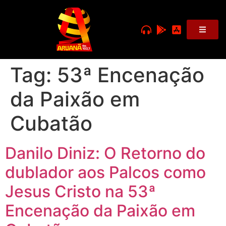
Tag:
53ª Encenação
da Paixão em
Cubatão
Danilo Diniz: O Retorno do
dublador aos Palcos como
Jesus Cristo na 53ª
Encenação da Paixão em