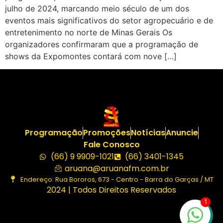
julho de 2024, marcando meio século de um dos
eventos mais significativos do setor agropecuário e de
entretenimento no norte de Minas Gerais Os
organizadores confirmaram que a programação de
shows da Expomontes contará com nove […]
Programação
Promoções
Notícias
Anuncie
Fale Conosco
(66) 9 9909-1021
(66) 3401-1345
aruana@aruanafm.com.br
Endereço: Rua Bororos, 673 - Centro - Barra do Garças / MT
2024 | Todos Direitos Reservados
1