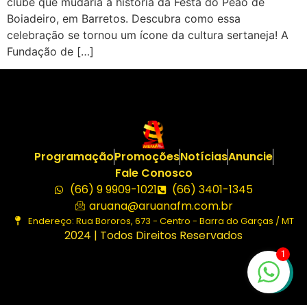
clube que mudaria a história da Festa do Peão de
Boiadeiro, em Barretos. Descubra como essa
celebração se tornou um ícone da cultura sertaneja! A
Fundação de […]
Programação
Promoções
Notícias
Anuncie
Fale Conosco
(66) 9 9909-1021
(66) 3401-1345
aruana@aruanafm.com.br
Endereço: Rua Bororos, 673 - Centro - Barra do Garças / MT
2024 | Todos Direitos Reservados
1