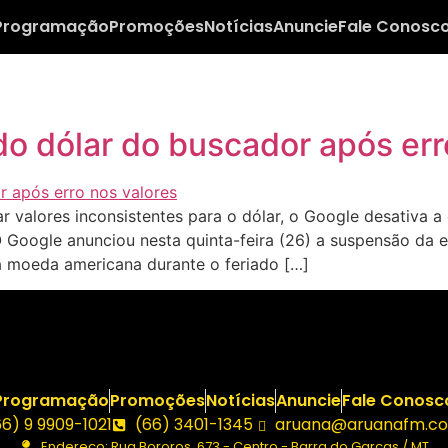
Programação
Promoções
Notícias
Anuncie
Fale Conosc
do dólar do buscador após err
valores inconsistentes para o dólar, o Google desativa a
Google anunciou nesta quinta-feira (26) a suspensão da e
da moeda americana durante o feriado […]
Programação
Promoções
Notícias
Anuncie
Fale Conosc
66) 9 9909-1021
(66) 3401-1345
aruana@aruanafm.co
Endereço: Rua Bororos, 673 - Centro - Barra do Garças / MT