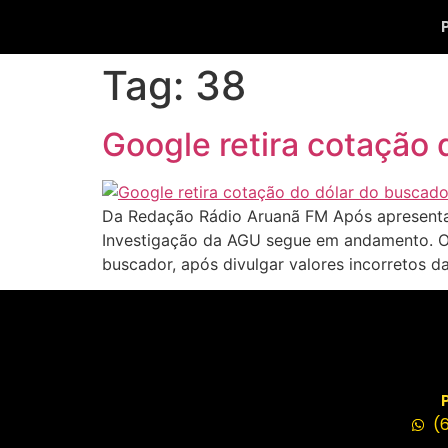
Tag:
38
Google retira cotação 
Da Redação Rádio Aruanã FM Após apresentar 
Investigação da AGU segue em andamento. O 
buscador, após divulgar valores incorretos 
(