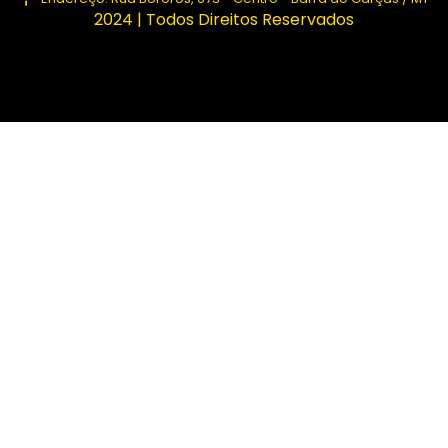
2024 | Todos Direitos Reservados
asibom güncel giriş
casibom giriş
casibom
casibom güncel 