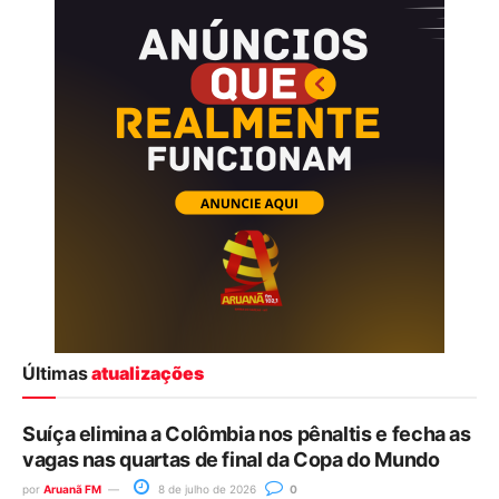
Últimas
atualizações
Suíça elimina a Colômbia nos pênaltis e fecha as
vagas nas quartas de final da Copa do Mundo
por
Aruanã FM
8 de julho de 2026
0