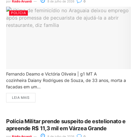
por
Rádio Aruanã
8 de julho de 2026
0
POLÍCIA
Fernando Deamo e Victória Oliveira | g1 MT A
cozinheira Daiany Rodrigues de Souza, de 33 anos, morta a
facadas em um...
LEIA MAIS
Polícia Militar prende suspeito de estelionato e
apreende R$ 11,3 mil em Várzea Grande
por
Rádio Aruanã
8 de julho de 2026
0