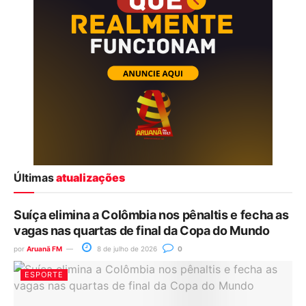
Últimas
atualizações
Suíça elimina a Colômbia nos pênaltis e fecha as
vagas nas quartas de final da Copa do Mundo
por
Aruanã FM
8 de julho de 2026
0
ESPORTE