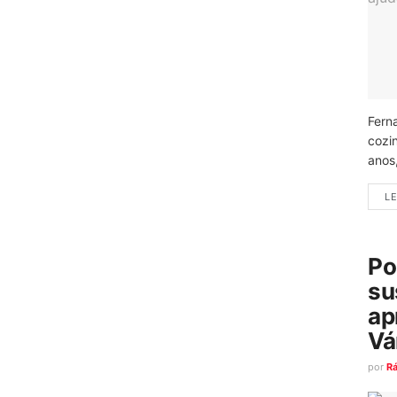
Fern
cozi
anos
LE
Po
su
ap
Vá
por
R