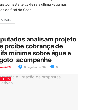
uistou nesta terça-feira a última vaga nas
as de final da Copa...
IA MAIS
putados analisam projeto
e proíbe cobrança de
rifa mínima sobre água e
goto; acompanhe
ruanã FM
8 de julho de 2026
0
LÍTICA