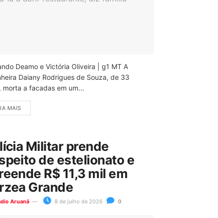
ando Deamo e Victória Oliveira | g1 MT A
nheira Daiany Rodrigues de Souza, de 33
, morta a facadas em um...
IA MAIS
lícia Militar prende
speito de estelionato e
reende R$ 11,3 mil em
rzea Grande
ádio Aruanã
8 de julho de 2026
0