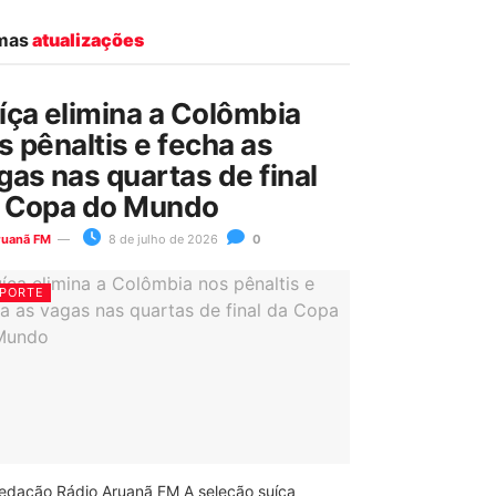
imas
atualizações
íça elimina a Colômbia
s pênaltis e fecha as
gas nas quartas de final
 Copa do Mundo
ruanã FM
8 de julho de 2026
0
PORTE
edação Rádio Aruanã FM A seleção suíça