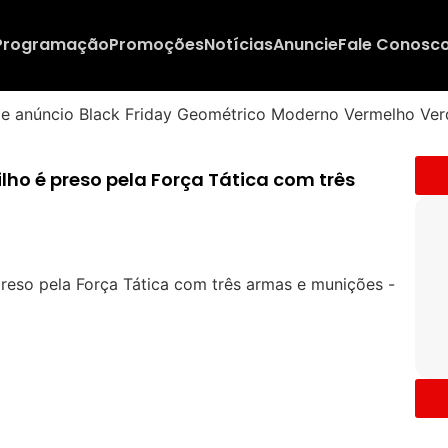
Programação
Promoções
Notícias
Anuncie
Fale Conosc
lho é preso pela Força Tática com três