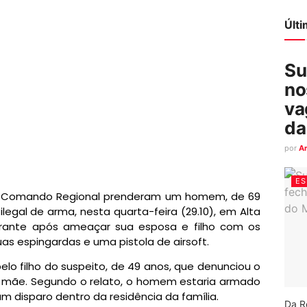
Últ
Su
no
va
da
por
A
ES
o 9º Comando Regional prenderam um homem, de 69
legal de arma, nesta quarta-feira (29.10), em Alta
agrante após ameaçar sua esposa e filho com os
as espingardas e uma pistola de airsoft.
elo filho do suspeito, de 49 anos, que denunciou o
a mãe. Segundo o relato, o homem estaria armado
 disparo dentro da residência da família.
Da R