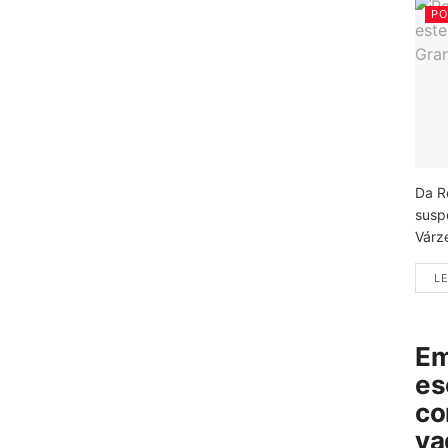
PO
Da R
susp
Várz
LE
Em
es
co
va