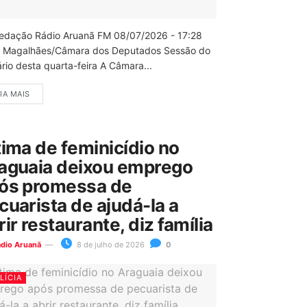
edação Rádio Aruanã FM 08/07/2026 - 17:28
 Magalhães/Câmara dos Deputados Sessão do
rio desta quarta-feira A Câmara...
IA MAIS
tima de feminicídio no
aguaia deixou emprego
ós promessa de
cuarista de ajudá-la a
rir restaurante, diz família
ádio Aruanã
8 de julho de 2026
0
LÍCIA