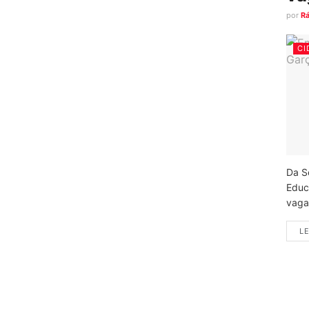
por
R
CI
Da S
Educ
vagas
LE