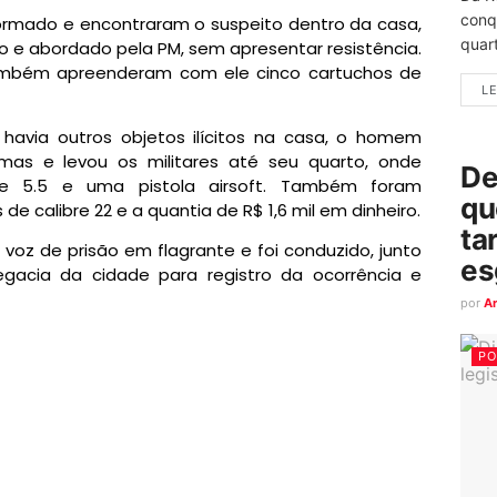
conq
formado e encontraram o suspeito dentro da casa,
quart
o e abordado pela PM, sem apresentar resistência.
também apreenderam com ele cinco cartuchos de
LE
avia outros objetos ilícitos na casa, o homem
mas e levou os militares até seu quarto, onde
De
re 5.5 e uma pistola airsoft. Também foram
qu
e calibre 22 e a quantia de R$ 1,6 mil em dinheiro.
ta
 voz de prisão em flagrante e foi conduzido, junto
es
egacia da cidade para registro da ocorrência e
por
A
PO