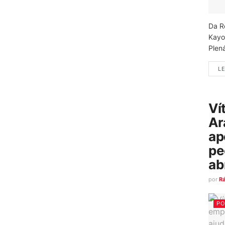
Da R
Kayo
Plená
LE
Ví
Ar
ap
pe
ab
por
R
PO