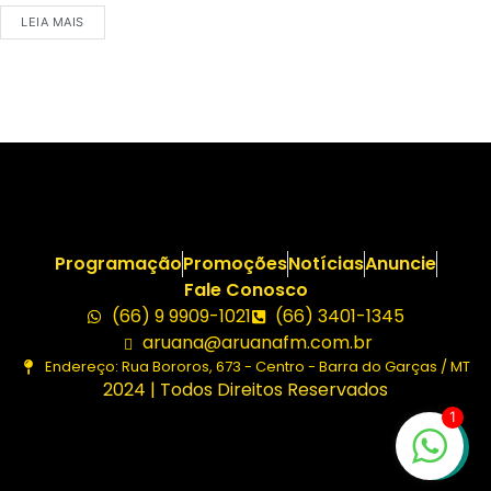
LEIA MAIS
Programação
Promoções
Notícias
Anuncie
Fale Conosco
(66) 9 9909-1021
(66) 3401-1345
aruana@aruanafm.com.br
Endereço: Rua Bororos, 673 - Centro - Barra do Garças / MT
2024 | Todos Direitos Reservados
1