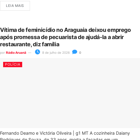
LEIA MAIS
Vítima de feminicídio no Araguaia deixou emprego
após promessa de pecuarista de ajudá-la a abrir
restaurante, diz família
por
Rádio Aruanã
8 de julho de 2026
0
POLÍCIA
Fernando Deamo e Victória Oliveira | g1 MT A cozinheira Daiany
Rodrigues de Souza, de 33 anos, morta a facadas em um...