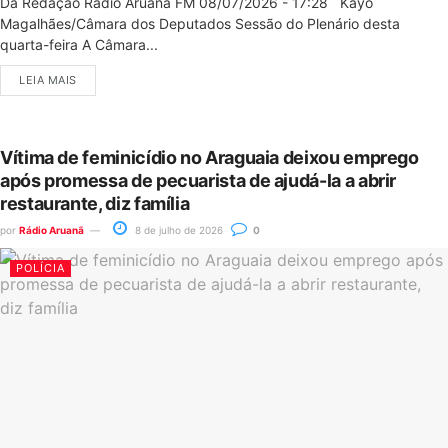
Da Redação Rádio Aruanã FM 08/07/2026 - 17:28 Kayo
Magalhães/Câmara dos Deputados Sessão do Plenário desta
quarta-feira A Câmara...
LEIA MAIS
Vítima de feminicídio no Araguaia deixou emprego
após promessa de pecuarista de ajudá-la a abrir
restaurante, diz família
por
Rádio Aruanã
8 de julho de 2026
0
POLÍCIA