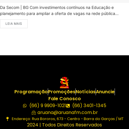
Da Secom | BG Com investimentos contínuos na Educação e
planejamento para ampliar a oferta de vagas na rede pública...
LEIA MAIS
Programação
Promoções
Notícias
Anuncie
Fale Conosco
(66) 9 9909-1021
(66) 3401-1345
aruana@aruanafm.com.br
Endereço: Rua Bororos, 673 - Centro - Barra do Garças / MT
2024 | Todos Direitos Reservados