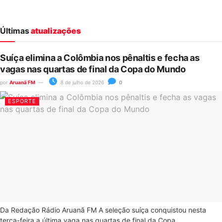
Últimas
atualizações
Suíça elimina a Colômbia nos pênaltis e fecha as
vagas nas quartas de final da Copa do Mundo
por
Aruanã FM
8 de julho de 2026
0
ESPORTE
Da Redação Rádio Aruanã FM A seleção suíça conquistou nesta
terça-feira a última vaga nas quartas de final da Copa...