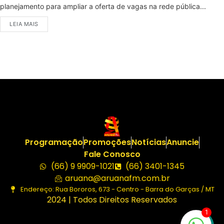
planejamento para ampliar a oferta de vagas na rede pública...
LEIA MAIS
Programação
Promoções
Notícias
Anuncie
Fale Conosco
(66) 9 9909-1021
(66) 3401-1345
aruana@aruanafm.com.br
Endereço: Rua Bororos, 673 - Centro - Barra do Garças / MT
2024 | Todos Direitos Reservados
1