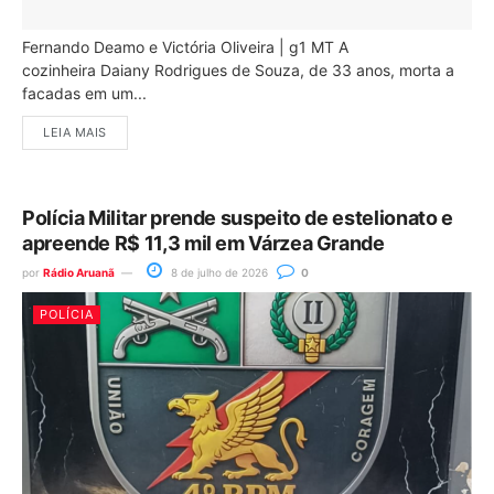
Fernando Deamo e Victória Oliveira | g1 MT A
cozinheira Daiany Rodrigues de Souza, de 33 anos, morta a
facadas em um...
LEIA MAIS
Polícia Militar prende suspeito de estelionato e
apreende R$ 11,3 mil em Várzea Grande
por
Rádio Aruanã
8 de julho de 2026
0
POLÍCIA