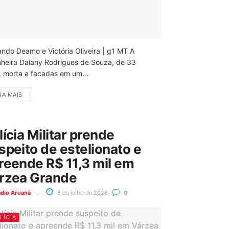
ando Deamo e Victória Oliveira | g1 MT A
nheira Daiany Rodrigues de Souza, de 33
, morta a facadas em um...
IA MAIS
lícia Militar prende
speito de estelionato e
reende R$ 11,3 mil em
rzea Grande
ádio Aruanã
8 de julho de 2026
0
LÍCIA