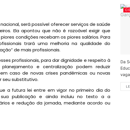
CI
 nacional, será possível oferecer serviços de saúde
iros. Ela apontou que não é razoável exigir que
iores condições recebam os piores salários. Para
ofissionais trará uma melhoria na qualidade do
zação” de mais profissionais.
sses profissionais, para dar dignidade e respeito à
Da S
s, planejamento e centralização podem reduzir
Educ
e em caso de novas crises pandêmicas ou novas
vagas
 seu substitutivo.
LE
e a futura lei entre em vigor no primeiro dia do
e sua publicação e ainda incluiu no texto a a
ários e redução da jornada, mediante acordo ou