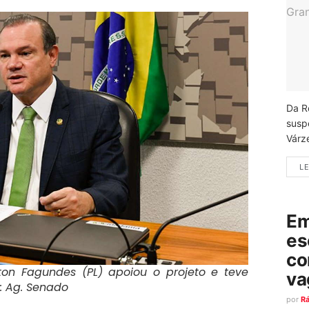
Da R
susp
Várz
LE
Em
es
co
on Fagundes (PL) apoiou o projeto e teve
va
o: Ag. Senado
por
R