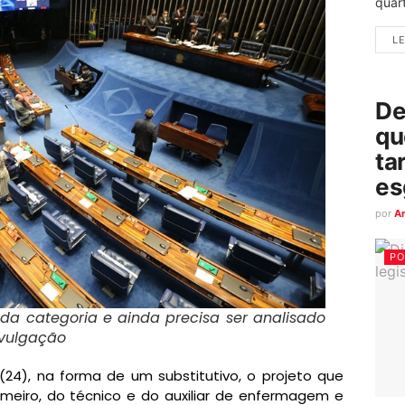
quart
LE
De
qu
ta
es
por
A
PO
 da categoria e ainda precisa ser analisado
ivulgação
24), na forma de um substitutivo, o projeto que
fermeiro, do técnico e do auxiliar de enfermagem e