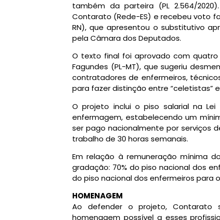
também da parteira (PL 2.564/2020)
Contarato (Rede-ES) e recebeu voto fav
RN), que apresentou o substitutivo ap
pela Câmara dos Deputados.
O texto final foi aprovado com quatr
Fagundes (PL-MT), que sugeriu desmem
contratadores de enfermeiros, técnicos
para fazer distinção entre “celetistas” e
O projeto inclui o piso salarial na Le
enfermagem, estabelecendo um mínimo i
ser pago nacionalmente por serviços d
trabalho de 30 horas semanais.
Em relação à remuneração mínima dos 
gradação: 70% do piso nacional dos e
do piso nacional dos enfermeiros para o
HOMENAGEM
Ao defender o projeto, Contarato 
homenagem possível a esses profissio