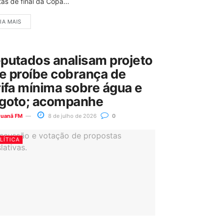
as de final da Copa...
IA MAIS
putados analisam projeto
e proíbe cobrança de
rifa mínima sobre água e
goto; acompanhe
ruanã FM
8 de julho de 2026
0
LÍTICA