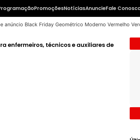
Programação
Promoções
Notícias
Anuncie
Fale Conosc
a enfermeiros, técnicos e auxiliares de
Últ