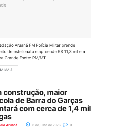
edação Aruanã FM Polícia Militar prende
eito de estelionato e apreende R$ 11,3 mil em
ea Grande Fonte: PM/MT
IA MAIS
 construção, maior
cola de Barra do Garças
ntará com cerca de 1,4 mil
gas
ádio Aruanã
8 de julho de 2026
0