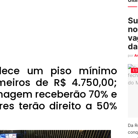
Su
no
va
da
por
A
elece um piso mínimo
ES
rmeiros de R$ 4.750,00;
rmagem receberão 70% e
ares terão direito a 50%
Da R
conq