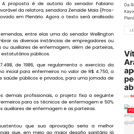
. A proposta é de autoria do senador Fabiano
Da R
orável da relatora, senadora Zenaide Maia (Pros-
Kayo
rovado em Plenário. Agora o texto será analisado
Plená
LE
o emendas, entre elas uma do senador Wellington
brar as diversas instâncias de empregadores ou
 ou auxiliares de enfermagem, além de parteiras,
Ví
 estatutários públicos.
Ar
i 7.498, de 1986, que regulamenta o exercício da
ap
nicial para enfermeiros no valor de R$ 4.750, a
pe
e saúde públicos e privados, para uma jornada de
ab
demais profissionais, o projeto fixa a seguinte
por
R
nfermeiros para os técnicos de enfermagem e 50%
s auxiliares de enfermagem e as parteiras.
PO
sustentou que sua aprovação seria a melhor
nais que, em meio ao maior desafio sanitário já