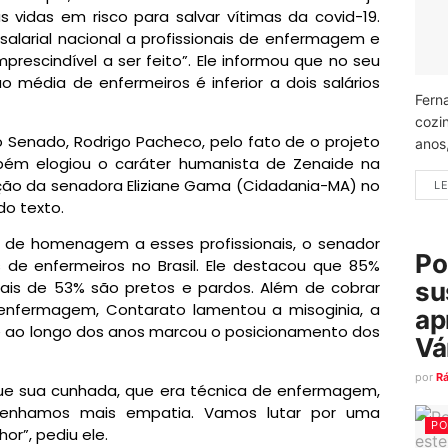
 vidas em risco para salvar vítimas da covid-19.
salarial nacional a profissionais de enfermagem e
mprescindível a ser feito”. Ele informou que no seu
o média de enfermeiros é inferior a dois salários
Fern
cozi
Senado, Rodrigo Pacheco, pelo fato de o projeto
anos
mbém elogiou o caráter humanista de Zenaide na
ição da senadora Eliziane Gama (Cidadania-MA) no
LE
do texto.
a de homenagem a esses profissionais, o senador
Po
 de enfermeiros no Brasil. Ele destacou que 85%
su
mais de 53% são pretos e pardos. Além de cobrar
a enfermagem, Contarato lamentou a misoginia, a
ap
ue ao longo dos anos marcou o posicionamento dos
Vá
por
R
ue sua cunhada, que era técnica de enfermagem,
Tenhamos mais empatia. Vamos lutar por uma
PO
or”, pediu ele.