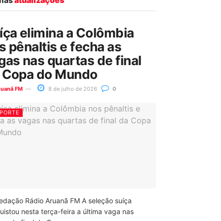
íça elimina a Colômbia
s pênaltis e fecha as
gas nas quartas de final
 Copa do Mundo
ruanã FM
8 de julho de 2026
0
PORTE
edação Rádio Aruanã FM A seleção suíça
uistou nesta terça-feira a última vaga nas