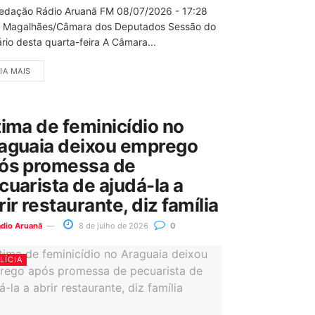
edação Rádio Aruanã FM 08/07/2026 - 17:28
 Magalhães/Câmara dos Deputados Sessão do
rio desta quarta-feira A Câmara...
IA MAIS
tima de feminicídio no
aguaia deixou emprego
ós promessa de
cuarista de ajudá-la a
rir restaurante, diz família
ádio Aruanã
8 de julho de 2026
0
LÍCIA