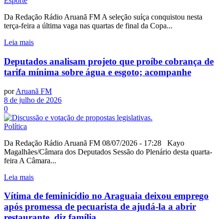
Esporte
Da Redação Rádio Aruanã FM A seleção suíça conquistou nesta
terça-feira a última vaga nas quartas de final da Copa...
Leia mais
Deputados analisam projeto que proíbe cobrança de
tarifa mínima sobre água e esgoto; acompanhe
por
Aruanã FM
8 de julho de 2026
0
Política
Da Redação Rádio Aruanã FM 08/07/2026 - 17:28 Kayo
Magalhães/Câmara dos Deputados Sessão do Plenário desta quarta-
feira A Câmara...
Leia mais
Vítima de feminicídio no Araguaia deixou emprego
após promessa de pecuarista de ajudá-la a abrir
restaurante, diz família