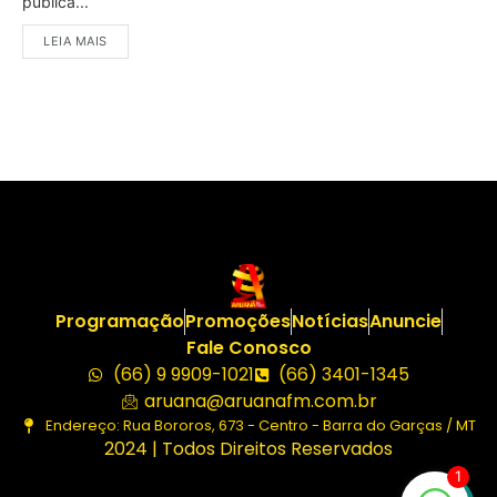
pública...
LEIA MAIS
Programação
Promoções
Notícias
Anuncie
Fale Conosco
(66) 9 9909-1021
(66) 3401-1345
aruana@aruanafm.com.br
Endereço: Rua Bororos, 673 - Centro - Barra do Garças / MT
2024 | Todos Direitos Reservados
1