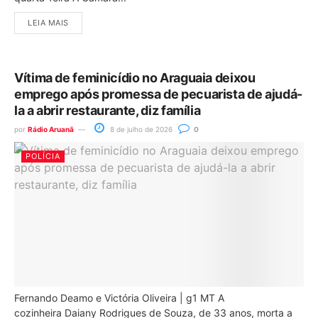
LEIA MAIS
Vítima de feminicídio no Araguaia deixou
emprego após promessa de pecuarista de ajudá-
la a abrir restaurante, diz família
por
Rádio Aruanã
8 de julho de 2026
0
POLÍCIA
Fernando Deamo e Victória Oliveira | g1 MT A
cozinheira Daiany Rodrigues de Souza, de 33 anos, morta a