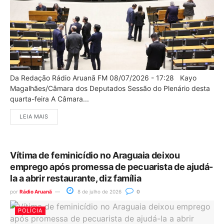
Da Redação Rádio Aruanã FM 08/07/2026 - 17:28 Kayo
Magalhães/Câmara dos Deputados Sessão do Plenário desta
quarta-feira A Câmara...
LEIA MAIS
Vítima de feminicídio no Araguaia deixou
emprego após promessa de pecuarista de ajudá-
la a abrir restaurante, diz família
por
Rádio Aruanã
8 de julho de 2026
0
POLÍCIA