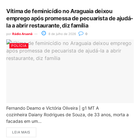
Vítima de feminicídio no Araguaia deixou
emprego após promessa de pecuarista de ajudá-
la a abrir restaurante, diz família
por
Rádio Aruanã
8 de julho de 2026
0
POLÍCIA
Fernando Deamo e Victória Oliveira | g1 MT A
cozinheira Daiany Rodrigues de Souza, de 33 anos, morta a
facadas em um...
LEIA MAIS