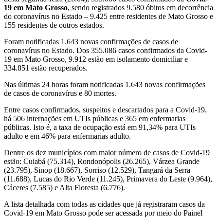
19 em Mato Grosso
, sendo registrados 9.580 óbitos em decorrência
do coronavírus no Estado – 9.425 entre residentes de Mato Grosso e
155 residentes de outros estados.
Foram notificadas 1.643 novas confirmações de casos de
coronavírus no Estado. Dos 355.086 casos confirmados da Covid-
19 em Mato Grosso, 9.912 estão em isolamento domiciliar e
334.851 estão recuperados.
Nas últimas 24 horas foram notificadas 1.643 novas confirmações
de casos de coronavírus e 80 mortes.
Entre casos confirmados, suspeitos e descartados para a Covid-19,
há 506 internações em UTIs públicas e 365 em enfermarias
públicas. Isto é, a taxa de ocupação está em 91,34% para UTIs
adulto e em 46% para enfermarias adulto.
Dentre os dez municípios com maior número de casos de Covid-19
estão: Cuiabá (75.314), Rondonópolis (26.265), Várzea Grande
(23.795), Sinop (18.667), Sorriso (12.529), Tangará da Serra
(11.688), Lucas do Rio Verde (11.245), Primavera do Leste (9.964),
Cáceres (7.585) e Alta Floresta (6.776).
A lista detalhada com todas as cidades que já registraram casos da
Covid-19 em Mato Grosso pode ser acessada por meio do Painel