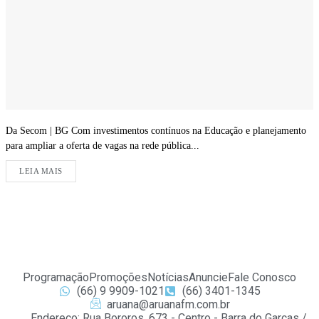
Da Secom | BG Com investimentos contínuos na Educação e planejamento
para ampliar a oferta de vagas na rede pública...
LEIA MAIS
Programação
Promoções
Notícias
Anuncie
Fale Conosco
(66) 9 9909-1021
(66) 3401-1345
aruana@aruanafm.com.br
Endereço: Rua Bororos, 673 - Centro - Barra do Garças /