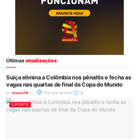
Últimas
atualizações
Suíça elimina a Colômbia nos pênaltis e fecha as
vagas nas quartas de final da Copa do Mundo
por
Aruanã FM
8 de julho de 2026
0
ESPORTE