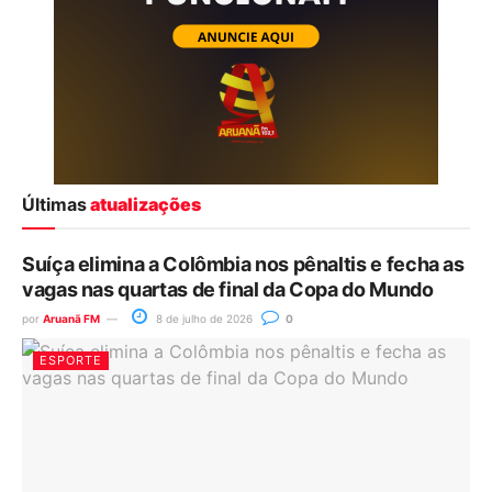
Últimas
atualizações
Suíça elimina a Colômbia nos pênaltis e fecha as
vagas nas quartas de final da Copa do Mundo
por
Aruanã FM
8 de julho de 2026
0
ESPORTE